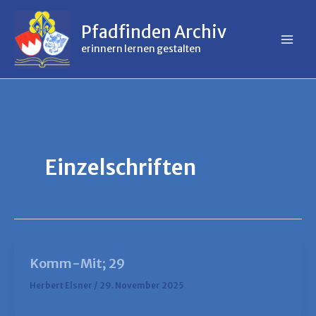
Inhalt
Zum
springen
Inhalt
Pfadfinden Archiv
springen
erinnern lernen gestalten
Einzelschriften
Komm-Mit; 29
Herbert Elsner
/
29. November 2025