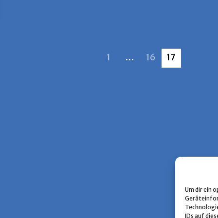
1
…
16
17
Um dir ein 
Geräteinfor
Technologie
IDs auf dies