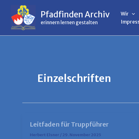
Inhalt
Zum
springen
Inhalt
Pfadfinden Archiv
Wir
springen
Impres
erinnern lernen gestalten
Einzelschriften
Leitfaden für Truppführer
Herbert Elsner
/
29. November 2025