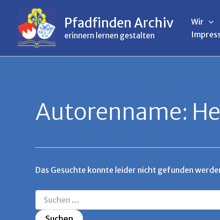
Inhalt
Suchen
Zum
springen
nach:
Inhalt
Pfadfinden Archiv
Wir
springen
Impres
erinnern lernen gestalten
Autorenname: Her
Das Gesuchte konnte leider nicht gefunden werden. 