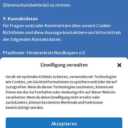
(Datenschutzbehörde) zu richten.
9. Kontaktdaten
Für Fragen und/oder Kommentare über unsere Cookie-
Richtlinien und diese Aussage kontaktiere uns bitte mittels
der folgenden Kontaktdaten:
Pfadfinder-Fördererkreis Nordbayern e.V.
c/o Harald Rosteck
Einwilligung verwalten
Hartmannstraße 85
91056 Erlangen
Um dir ein optimales Erlebnis zu bieten, verwenden wir Technologien
Deutschland
wie Cookies, um Geräteinformationen zu speichern und/oder darauf
Website:
https://pfadfinden-foerdern.de
zuzugreifen. Wenn du diesen Technologien zustimmst, können wir
Daten wie das Surfverhalten oder eindeutige IDs auf dieser Website
E-Mail:
herbert.elsner@euro-tronic.com
verarbeiten. Wenn du deine Einwilligung nicht erteilst oder
Telefonnummer: 09131-304157
zurückziehst, können bestimmte Merkmale und Funktionen
beeinträchtigt werden.
Diese Cookie-Richtlinie wurde mit cookiedatabase.org am
23. Oktober 2023 synchronisiert.
Akzeptieren