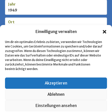
Jahr
1949
Ort
Zürich
Einwilligung verwalten
Stufe / Zielgruppe
Um dir ein optimales Erlebnis zu bieten, verwenden wir Technologien
wie Cookies, um Geräteinformationen zu speichern und/oder darauf
zuzugreifen. Wenn du diesen Technologien zustimmst, können wir
Daten wie das Surfverhalten oder eindeutige IDs auf dieser Website
Schlagworte
verarbeiten. Wenn du deine Einwilligung nicht erteilst oder
Pfadfindertum; Schweiz
zurückziehst, können bestimmte Merkmale und Funktionen
beeinträchtigt werden.
Akzeptieren
« Zurück zur Übersicht
Ablehnen
Copyright © 2026 Pfadfinden Archiv
Einstellungen ansehen