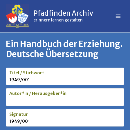
Inhalt
Zum
springen
Inhalt
Pfadfinden Archiv
springen
erinnern lernen gestalten
Ein Handbuch der Erziehung.
Deutsche Übersetzung
Titel / Stichwort
1949/001
Autor*in / Herausgeber*in
Signatur
1949/001