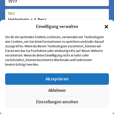
1977
Ort
Heidenheim a.d. Benz
Einwilligung verwalten
Stufe / Zielgruppe
Um dir ein optimales Erlebnis zu bieten, verwenden wir Technologien
wie Cookies, um Geräteinformationen zu speichern und/oder darauf
zuzugreifen. Wenn du diesen Technologien zustimmst, können wir
Schlagworte
Daten wie das Surfverhalten oder eindeutige IDs auf dieser Website
verarbeiten. Wenn du deine Einwilligung nicht erteilst oder
Bündische Jugend
zurückziehst, können bestimmte Merkmale und Funktionen
beeinträchtigt werden.
« Zurück zur Übersicht
Akzeptieren
Ablehnen
Copyright © 2026 Pfadfinden Archiv
Einstellungen ansehen