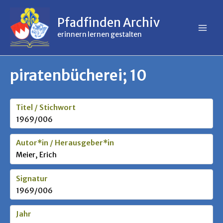
Inhalt
Zum
springen
Inhalt
Pfadfinden Archiv
springen
erinnern lernen gestalten
piratenbücherei; 10
Titel / Stichwort
1969/006
Autor*in / Herausgeber*in
Meier, Erich
Signatur
1969/006
Jahr