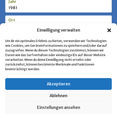
Jahr
1981
Ort
[Nürnberg]
Einwilligung verwalten
Stufe / Zielgruppe
Um dir ein optimales Erlebnis zu bieten, verwenden wir Technologien
wie Cookies, um Geräteinformationen zu speichern und/oder darauf
zuzugreifen. Wenn du diesen Technologien zustimmst, können wir
Daten wie das Surfverhalten oder eindeutige IDs auf dieser Website
Schlagworte
verarbeiten. Wenn du deine Einwilligung nicht erteilst oder
Pfadfindertum, VCP
zurückziehst, können bestimmte Merkmale und Funktionen
beeinträchtigt werden.
Akzeptieren
« Zurück zur Übersicht
Ablehnen
Copyright © 2026 Pfadfinden Archiv
Einstellungen ansehen