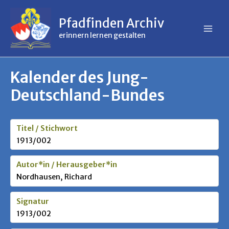
Inhalt
Zum
springen
Inhalt
Pfadfinden Archiv
springen
erinnern lernen gestalten
Kalender des Jung-
Deutschland-Bundes
Titel / Stichwort
1913/002
Autor*in / Herausgeber*in
Nordhausen, Richard
Signatur
1913/002