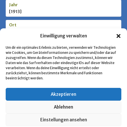
Jahr
[1913]
Ort
Berlin
Einwilligung verwalten
Stufe / Zielgruppe
Um dir ein optimales Erlebnis zu bieten, verwenden wir Technologien
wie Cookies, um Geräteinformationen zu speichern und/oder darauf
zuzugreifen. Wenn du diesen Technologien zustimmst, können wir
Daten wie das Surfverhalten oder eindeutige IDs auf dieser Website
Schlagworte
verarbeiten. Wenn du deine Einwilligung nicht erteilst oder
Jugendbewegung, Jungdeutschland-Bund
zurückziehst, können bestimmte Merkmale und Funktionen
beeinträchtigt werden.
Akzeptieren
« Zurück zur Übersicht
Ablehnen
Copyright © 2026 Pfadfinden Archiv
Einstellungen ansehen