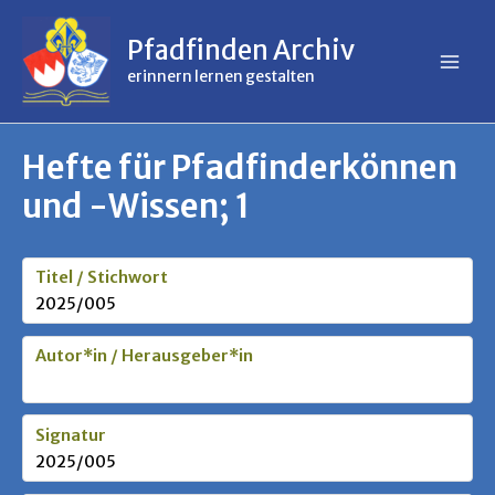
Inhalt
Zum
springen
Inhalt
Pfadfinden Archiv
springen
erinnern lernen gestalten
Hefte für Pfadfinderkönnen
und -Wissen; 1
Titel / Stichwort
2025/005
Autor*in / Herausgeber*in
Signatur
2025/005