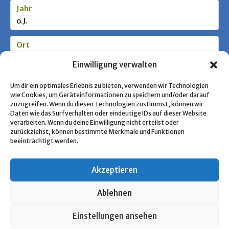
Jahr
o.J.
Ort
Ulm/Donau
Einwilligung verwalten
Stufe / Zielgruppe
Um dir ein optimales Erlebnis zu bieten, verwenden wir Technologien
wie Cookies, um Geräteinformationen zu speichern und/oder darauf
zuzugreifen. Wenn du diesen Technologien zustimmst, können wir
Daten wie das Surfverhalten oder eindeutige IDs auf dieser Website
Schlagworte
verarbeiten. Wenn du deine Einwilligung nicht erteilst oder
Pfadfindertum CPD
zurückziehst, können bestimmte Merkmale und Funktionen
beeinträchtigt werden.
Akzeptieren
« Zurück zur Übersicht
Ablehnen
Copyright © 2026 Pfadfinden Archiv
Einstellungen ansehen