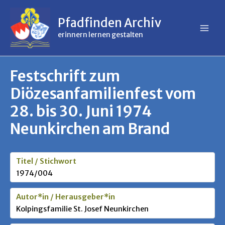
Inhalt
Zum
springen
Inhalt
Pfadfinden Archiv
springen
erinnern lernen gestalten
Festschrift zum
Diözesanfamilienfest vom
28. bis 30. Juni 1974
Neunkirchen am Brand
Titel / Stichwort
1974/004
Autor*in / Herausgeber*in
Kolpingsfamilie St. Josef Neunkirchen