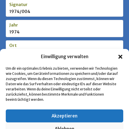
Signatur
1974/004
Jahr
1974
Ort
Neunkirchen a.Br.
Einwilligung verwalten
Stufe / Zielgruppe
Um dir ein optimales Erlebnis zu bieten, verwenden wir Technologien
wie Cookies, um Geräteinformationen zu speichern und/oder darauf
zuzugreifen. Wenn du diesen Technologien zustimmst, können wir
Daten wie das Surfverhalten oder eindeutige IDs auf dieser Website
Schlagworte
verarbeiten. Wenn du deine Einwilligung nicht erteilst oder
Kolpingsfamilie
zurückziehst, können bestimmte Merkmale und Funktionen
beeinträchtigt werden.
Akzeptieren
« Zurück zur Übersicht
Ablehnen