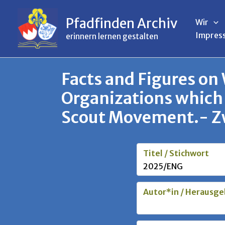
Inhalt
Zum
springen
Inhalt
Pfadfinden Archiv
Wir
springen
Impres
erinnern lernen gestalten
Facts and Figures on
Organizations which 
Scout Movement.- Zw
Titel / Stichwort
2025/ENG
Autor*in / Herausge