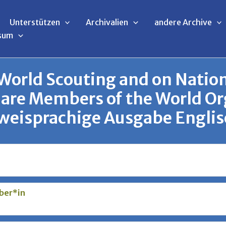
Unterstützen
Archivalien
andere Archive
sum
 World Scouting and on Natio
are Members of the World Or
eisprachige Ausgabe Englisc
ber*in