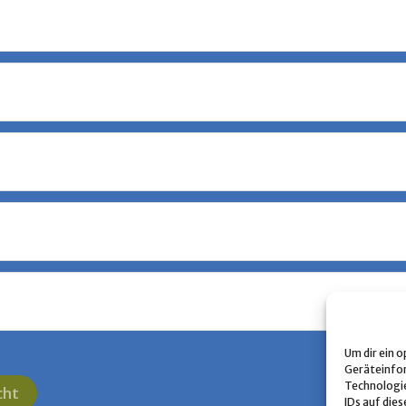
Um dir ein 
Geräteinfor
Technologie
cht
IDs auf dies