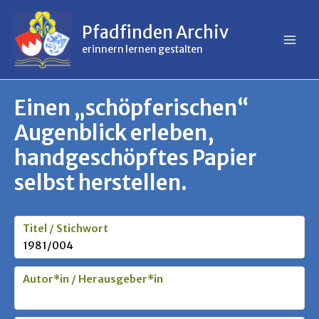
Inhalt
Zum
springen
Inhalt
Pfadfinden Archiv
springen
erinnern lernen gestalten
Einen „schöpferischen“
Augenblick erleben,
handgeschöpftes Papier
selbst herstellen.
Titel / Stichwort
1981/004
Autor*in / Herausgeber*in