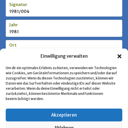
Signatur
1981/004
Jahr
1981
Ort
Coburg
Einwilligung verwalten
Stufe / Zielgruppe
Um dir ein optimales Erlebnis zu bieten, verwenden wir Technologien
wie Cookies, um Geräteinformationen zu speichern und/oder darauf
zuzugreifen. Wenn du diesen Technologien zustimmst, können wir
Daten wie das Surfverhalten oder eindeutige IDs auf dieser Website
Schlagworte
verarbeiten. Wenn du deine Einwilligung nicht erteilst oder
Pfadfindertum; Werken
zurückziehst, können bestimmte Merkmale und Funktionen
beeinträchtigt werden.
Akzeptieren
« Zurück zur Übersicht
Ablehnen