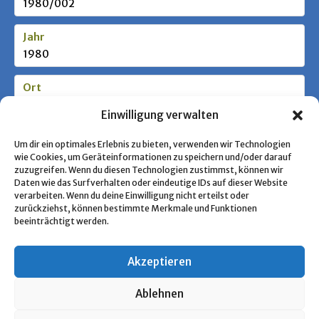
1980/002
Jahr
1980
Ort
München
Einwilligung verwalten
Stufe / Zielgruppe
Um dir ein optimales Erlebnis zu bieten, verwenden wir Technologien
wie Cookies, um Geräteinformationen zu speichern und/oder darauf
zuzugreifen. Wenn du diesen Technologien zustimmst, können wir
Daten wie das Surfverhalten oder eindeutige IDs auf dieser Website
Schlagworte
verarbeiten. Wenn du deine Einwilligung nicht erteilst oder
Jugendring
zurückziehst, können bestimmte Merkmale und Funktionen
beeinträchtigt werden.
Akzeptieren
« Zurück zur Übersicht
Ablehnen