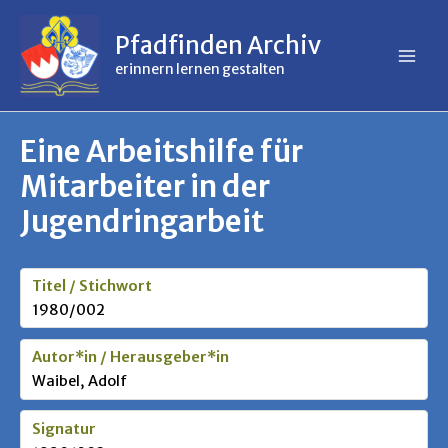
Inhalt
Zum
springen
Inhalt
Pfadfinden Archiv
springen
erinnern lernen gestalten
Eine Arbeitshilfe für
Mitarbeiter in der
Jugendringarbeit
Titel / Stichwort
1980/002
Autor*in / Herausgeber*in
Waibel, Adolf
Signatur