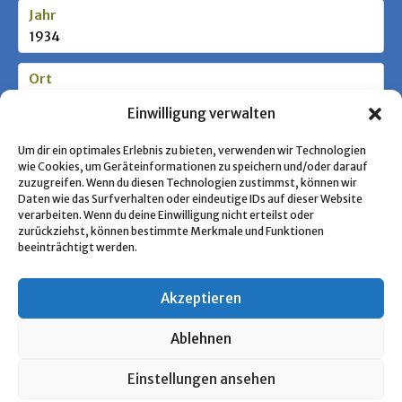
Jahr
1934
Ort
Potsdam
Einwilligung verwalten
Stufe / Zielgruppe
Um dir ein optimales Erlebnis zu bieten, verwenden wir Technologien
wie Cookies, um Geräteinformationen zu speichern und/oder darauf
zuzugreifen. Wenn du diesen Technologien zustimmst, können wir
Daten wie das Surfverhalten oder eindeutige IDs auf dieser Website
Schlagworte
verarbeiten. Wenn du deine Einwilligung nicht erteilst oder
Jugend im III. Reich, Deutsches Jungvol
zurückziehst, können bestimmte Merkmale und Funktionen
beeinträchtigt werden.
Akzeptieren
« Zurück zur Übersicht
Ablehnen
Copyright © 2026 Pfadfinden Archiv
Einstellungen ansehen