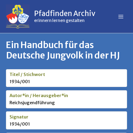
Inhalt
Zum
springen
Inhalt
Pfadfinden Archiv
springen
erinnern lernen gestalten
Ein Handbuch für das
Deutsche Jungvolk in der HJ
Titel / Stichwort
1934/001
Autor*in / Herausgeber*in
Reichsjugendführung
Signatur
1934/001