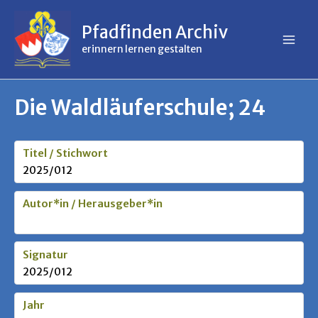
Inhalt
Zum
springen
Inhalt
Pfadfinden Archiv
springen
erinnern lernen gestalten
Die Waldläuferschule; 24
Titel / Stichwort
2025/012
Autor*in / Herausgeber*in
Signatur
2025/012
Jahr