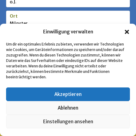
o.J.
Ort
Münster
Einwilligung verwalten
Stufe / Zielgruppe
Um dir ein optimales Erlebnis zu bieten, verwenden wir Technologien
wie Cookies, um Geräteinformationen zu speichern und/oder darauf
zuzugreifen. Wenn du diesen Technologien zustimmst, können wir
Schlagworte
Daten wie das Surfverhalten oder eindeutige IDs auf dieser Website
verarbeiten. Wenn du deine Einwilligung nicht erteilst oder
Jugenderziehung
zurückziehst, können bestimmte Merkmale und Funktionen
beeinträchtigt werden.
« Zurück zur Übersicht
Akzeptieren
Ablehnen
Copyright © 2026 Pfadfinden Archiv
Einstellungen ansehen