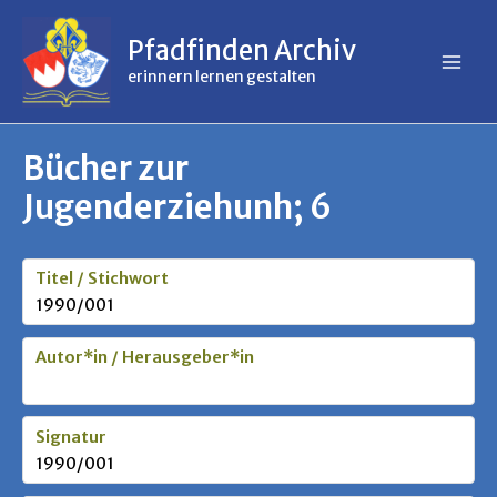
Inhalt
Zum
springen
Inhalt
Pfadfinden Archiv
springen
erinnern lernen gestalten
Bücher zur
Jugenderziehunh; 6
Titel / Stichwort
1990/001
Autor*in / Herausgeber*in
Signatur
1990/001