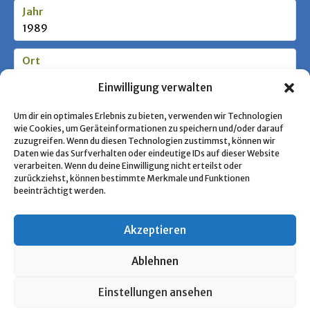
Jahr
1989
Ort
Baunach
Einwilligung verwalten
Stufe / Zielgruppe
Um dir ein optimales Erlebnis zu bieten, verwenden wir Technologien
wie Cookies, um Geräteinformationen zu speichern und/oder darauf
zuzugreifen. Wenn du diesen Technologien zustimmst, können wir
Daten wie das Surfverhalten oder eindeutige IDs auf dieser Website
Schlagworte
verarbeiten. Wenn du deine Einwilligung nicht erteilst oder
Pfadfindertum; Jugenderziehung
zurückziehst, können bestimmte Merkmale und Funktionen
beeinträchtigt werden.
Akzeptieren
« Zurück zur Übersicht
Ablehnen
Copyright © 2026 Pfadfinden Archiv
Einstellungen ansehen