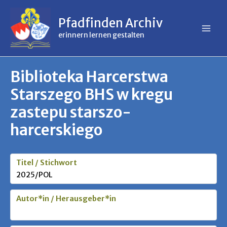
Inhalt
Zum
springen
Inhalt
Pfadfinden Archiv
springen
erinnern lernen gestalten
Biblioteka Harcerstwa
Starszego BHS w kregu
zastepu starszo-
harcerskiego
Titel / Stichwort
2025/POL
Autor*in / Herausgeber*in