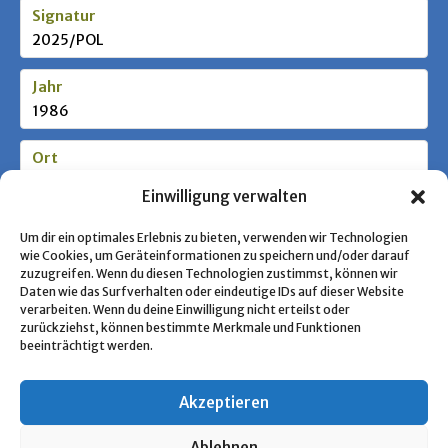
Signatur
2025/POL
Jahr
1986
Ort
Warszawa
Einwilligung verwalten
Stufe / Zielgruppe
Um dir ein optimales Erlebnis zu bieten, verwenden wir Technologien
wie Cookies, um Geräteinformationen zu speichern und/oder darauf
zuzugreifen. Wenn du diesen Technologien zustimmst, können wir
Daten wie das Surfverhalten oder eindeutige IDs auf dieser Website
Schlagworte
verarbeiten. Wenn du deine Einwilligung nicht erteilst oder
Polnische Pfadfinderschaft
zurückziehst, können bestimmte Merkmale und Funktionen
beeinträchtigt werden.
Akzeptieren
« Zurück zur Übersicht
Ablehnen