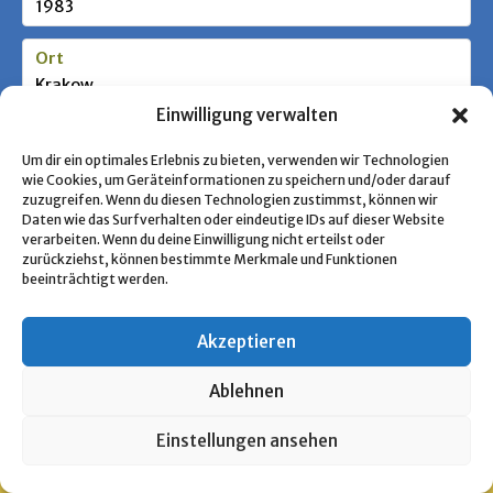
1983
Ort
Krakow
Einwilligung verwalten
Stufe / Zielgruppe
Um dir ein optimales Erlebnis zu bieten, verwenden wir Technologien
wie Cookies, um Geräteinformationen zu speichern und/oder darauf
zuzugreifen. Wenn du diesen Technologien zustimmst, können wir
Schlagworte
Daten wie das Surfverhalten oder eindeutige IDs auf dieser Website
verarbeiten. Wenn du deine Einwilligung nicht erteilst oder
Polnische Pfadfinderschaft
zurückziehst, können bestimmte Merkmale und Funktionen
beeinträchtigt werden.
« Zurück zur Übersicht
Akzeptieren
Ablehnen
Copyright © 2026 Pfadfinden Archiv
Einstellungen ansehen