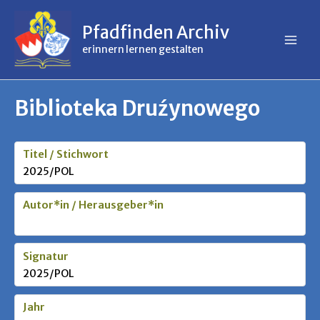
Inhalt
Zum
springen
Inhalt
Pfadfinden Archiv
springen
erinnern lernen gestalten
Biblioteka Druźynowego
Titel / Stichwort
2025/POL
Autor*in / Herausgeber*in
Signatur
2025/POL
Jahr