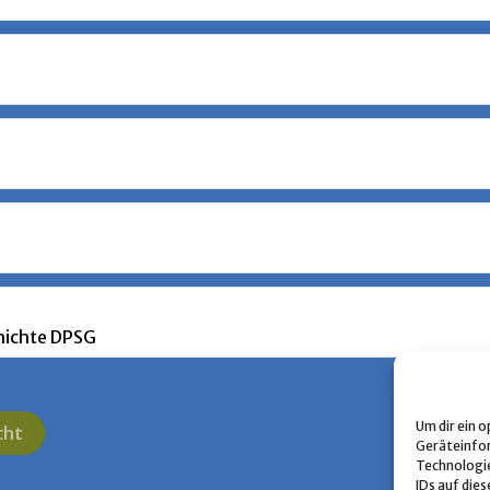
hichte DPSG
Um dir ein 
cht
Geräteinfor
Technologie
IDs auf dies