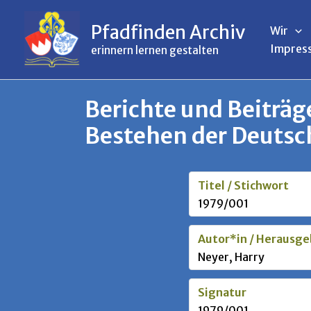
Inhalt
Zum
springen
Inhalt
Pfadfinden Archiv
Wir
springen
Impres
erinnern lernen gestalten
Berichte und Beiträ
Bestehen der Deutsc
Titel / Stichwort
1979/001
Autor*in / Herausge
Neyer, Harry
Signatur
1979/001