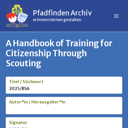
Inhalt
Zum
springen
Inhalt
Pfadfinden Archiv
springen
erinnern lernen gestalten
A Handbook of Training for
Citizenship Through
Scouting
Titel / Stichwort
2025/BSA
Autor*in / Herausgeber*in
Signatur