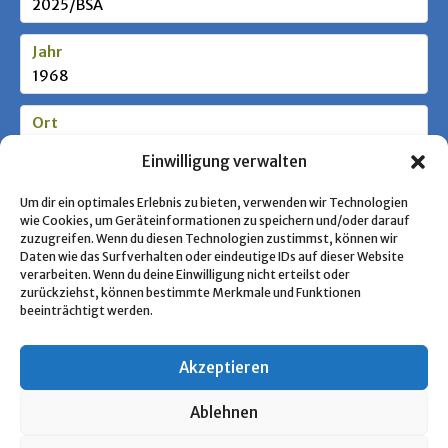
2025/BSA
Jahr
1968
Ort
New Brunswick (New Jersey)
Einwilligung verwalten
Stufe / Zielgruppe
Um dir ein optimales Erlebnis zu bieten, verwenden wir Technologien
wie Cookies, um Geräteinformationen zu speichern und/oder darauf
zuzugreifen. Wenn du diesen Technologien zustimmst, können wir
Daten wie das Surfverhalten oder eindeutige IDs auf dieser Website
Schlagworte
verarbeiten. Wenn du deine Einwilligung nicht erteilst oder
Pfadfindertum, USA
zurückziehst, können bestimmte Merkmale und Funktionen
beeinträchtigt werden.
Akzeptieren
« Zurück zur Übersicht
Ablehnen